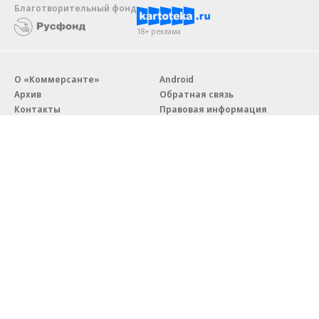
Благотворительный фонд
18+ реклама
О «Коммерсанте»
Android
Архив
Обратная связь
Контакты
Правовая информация
Реклама
E-mail рассылки
Вакансии
18+
© АО «Коммерсантъ». 127006, Москва, Оружейный переулок д. 41,
тел. +7 (495) 797-69-70.
Сетевое издание «Коммерсантъ» (доменное имя сайта:
kommersant.ru) зарегистрировано Федеральной службой
по надзору в сфере связи, информационных технологий и массовых
коммуникаций (Роскомнадзор), регистрационный номер и дата
принятия решения о регистрации: серия
Эл № ФС77-76922
от 11 октября 2019 г.