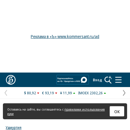
Реклама в «Ъ» www.kommersant.ru/ad
Коммерсантъ
Вход
$ 80,92
€ 93,19
¥ 11,99
IMOEX 2302,26
Предыдущая
С
страница
с
Оставаясь на сайте, вы соглашаетесь с
правилами использования
ОК
куки
Удмуртия