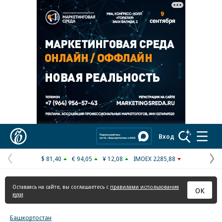
Реклама в «Ъ» www.kommersant.ru/ad
Коммерсантъ
Вход
$ 81,40
€ 94,05
¥ 12,08
IMOEX 2285,88
Предыдущая
С
страница
с
Оставаясь на сайте, вы соглашаетесь с
правилами использования
ОК
куки
Башкортостан