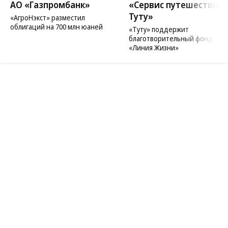
06.08.2026
06.08.2026
АО «Газпромбанк»
«Сервис путешествий
Туту»
«АгроНэкст» разместил
облигаций на 700 млн юаней
«Туту» поддержит
благотворительный фонд
«Линия Жизни»
Благотворительный фонд
18+ реклама
О «Коммерсанте»
Android
Архив
Обратная связь
Контакты
Правовая информация
Реклама
E-mail рассылки
Вакансии