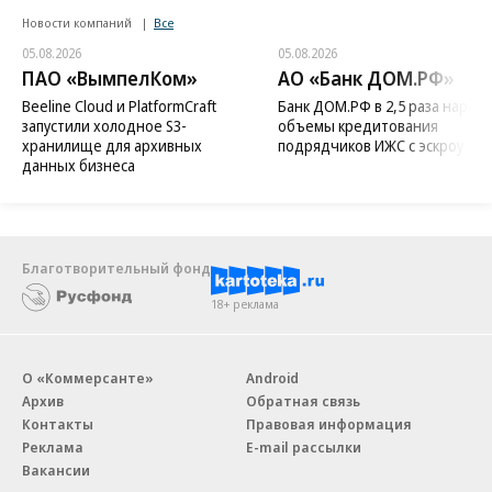
Новости компаний
Все
05.08.2026
05.08.2026
ПАО «ВымпелКом»
АО «Банк ДОМ.РФ»
Beeline Cloud и PlatformCraft
Банк ДОМ.РФ в 2,5 раза нараст
запустили холодное S3-
объемы кредитования
хранилище для архивных
подрядчиков ИЖС с эскроу
данных бизнеса
Благотворительный фонд
18+ реклама
О «Коммерсанте»
Android
Архив
Обратная связь
Контакты
Правовая информация
Реклама
E-mail рассылки
Вакансии