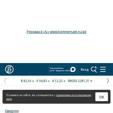
Реклама в «Ъ» www.kommersant.ru/ad
Коммерсантъ
Вход
$ 82,16
€ 94,83
¥ 12,23
IMOEX 2281,31
Предыдущая
С
страница
с
Оставаясь на сайте, вы соглашаетесь с
правилами использования
ОК
куки
Удмуртия