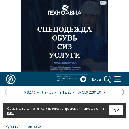
Реклама в «Ъ» www.kommersant.ru/ad
Коммерсантъ
Вход
$ 82,16
€ 94,83
¥ 12,23
IMOEX 2281,31
Предыдущая
С
страница
с
Оставаясь на сайте, вы соглашаетесь с
правилами использования
ОК
куки
Кубань-Черноморье