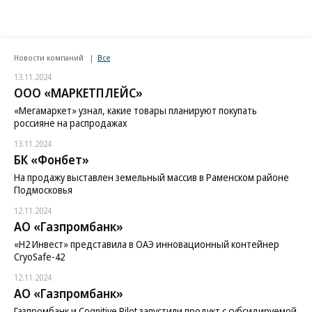
Новости компаний
Все
13.11.2024
ООО «МАРКЕТПЛЕЙС»
«Мегамаркет» узнал, какие товары планируют покупать
россияне на распродажах
13.11.2024
БК «Фонбет»
На продажу выставлен земельный массив в Раменском районе
Подмосковья
12.11.2024
АО «Газпромбанк»
«H2 Инвест» представила в ОАЭ инновационный контейнер
CryoSafe-42
12.11.2024
АО «Газпромбанк»
Газпромбанк и Cognitive Pilot запустили продукт с субсидируемой