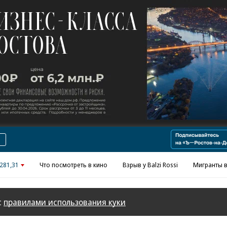
Реклама в «Ъ» www.kommersant.ru/ad
281,31
Что посмотреть в кино
Взрыв у Balzi Rossi
Мигранты в
с
правилами использования куки