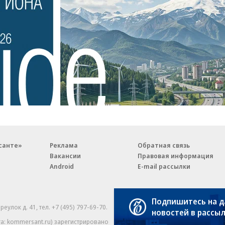
санте»
Реклама
Обратная связь
Вакансии
Правовая информация
Android
E-mail рассылки
Подпишитесь на 
реулок д. 41,
тел. +7 (495) 797-69-70.
Партнерские проекты/матери
новостей в рассы
«Промо» и «Официальное со
а: kommersant.ru) зарегистрировано