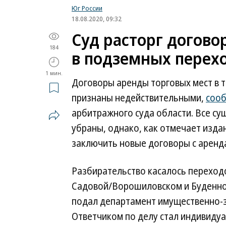
Юг России
18.08.2020, 09:32
Суд расторг догово
184
в подземных перехо
1 мин.
Договоры аренды торговых мест в 
признаны недействительными,
соо
арбитражного суда области. Все с
убраны, однако, как отмечает изда
заключить новые договоры с аренд
Разбирательство касалось перехо
Садовой/Ворошиловском и Буденнов
подал департамент имущественно-
Ответчиком по делу стал индивиду