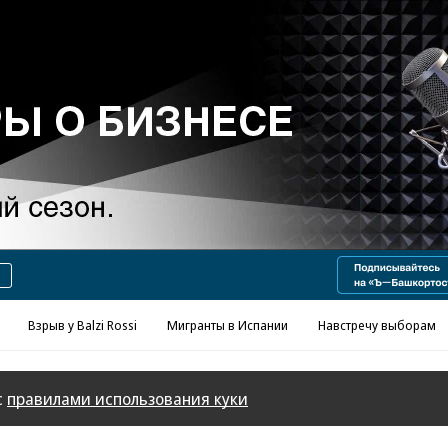
Реклама в «Ъ» www.kommersant.ru/ad
Взрыв у Balzi Rossi
Мигранты в Испании
Навстречу выборам
с
правилами использования куки