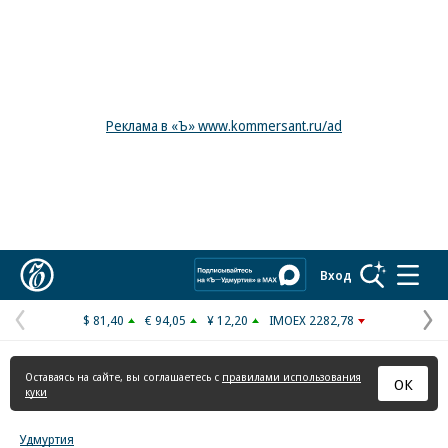
Реклама в «Ъ» www.kommersant.ru/ad
Коммерсантъ
Вход
$ 81,40
€ 94,05
¥ 12,20
IMOEX 2282,78
Предыдущая
С
страница
с
Оставаясь на сайте, вы соглашаетесь с
правилами использования
ОК
куки
Удмуртия