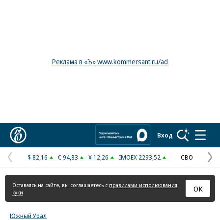
Реклама в «Ъ» www.kommersant.ru/ad
Коммерсантъ
Вход
$ 82,16
€ 94,83
¥ 12,26
IMOEX 2293,52
СВО
Предыдущая
С
страница
с
Оставаясь на сайте, вы соглашаетесь с
правилами использования
ОК
куки
Южный Урал