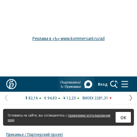
Реклама в «Ъ» www.kommersant.ru/ad
Коммерсантъ
Вход
$ 82,16
€ 94,83
¥ 12,23
IMOEX 2281,31
Предыдущая
С
страница
с
Оставаясь на сайте, вы соглашаетесь с
правилами использования
ОК
куки
Прикамье / Партнерский проект