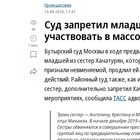
Происшествия
10.08.2020, 17:47
Суд запретил младш
4K
участвовать в масс
1 мин.
Бутырский суд Москвы в ходе пред
младшей из сестер Хачатурян, кото
признали невменяемой, продлил ей
действий. Районный суд также, как
сестер, дополнительно запретил Ха
мероприятиях, сообщила
ТАСС
адво
Троих сестер — Ангелину, Крестину и 
отца Михаила. В начале декабря 2019-
Сестры обвиняются в совершении престу
группой лиц по предварительному сгов
поскольку, согласно результатам эксп