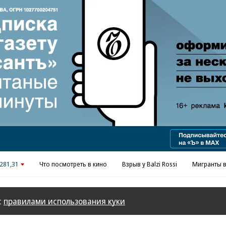
Реклама в «Ъ» www.kommersant.ru/ad
281,31
Что посмотреть в кино
Взрыв у Balzi Rossi
Мигранты в
с
правилами использования куки