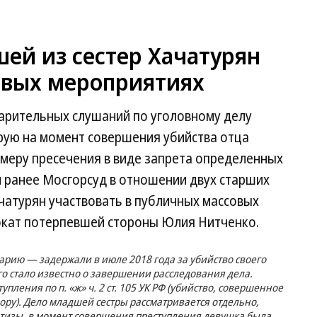
ей из сестер Хачатурян
овых мероприятиях
варительных слушаний по уголовному делу
рую на момент совершения убийства отца
 меру пресечения в виде запрета определенных
 и ранее Мосгорсуд в отношении двух старших
чатурян участвовать в публичных массовых
кат потерпевшей стороны Юлия Нитченко.
Марию — задержали в июле 2018 года за убийство своего
го стало известно о завершении расследования дела.
пления по п. «ж» ч. 2 ст. 105 УК РФ (убийство, совершенное
ору). Дело младшей сестры рассматривается отдельно,
ертизы, в момент совершения преступления девушка была