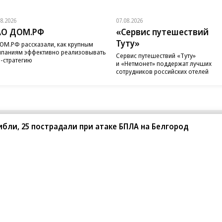
08.2026
07.08.2026
АО ДОМ.РФ
«Сервис путешествий
Туту»
ОМ.РФ рассказали, как крупным
паниям эффективно реализовывать
Сервис путешествий «Туту»
-стратегию
и «Нетмонет» поддержат лучших
сотрудников российских отелей
ибли, 25 пострадали при атаке БПЛА на Белгород
санте»
Реклама
Обратная связь
Вакансии
Правовая информация
Android
E-mail рассылки
реулок д. 41,
тел. +7 (495) 797-69-70.
Партнерские проекты/матери
«Промо» и «Официальное со
а: kommersant.ru) зарегистрировано
нформационных технологий
На kommersant.ru применяют