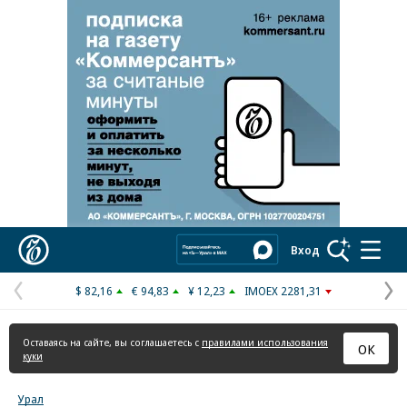
Реклама в «Ъ» www.kommersant.ru/ad
Коммерсантъ
Вход
$ 82,16
€ 94,83
¥ 12,23
IMOEX 2281,31
Предыдущая
С
страница
с
Оставаясь на сайте, вы соглашаетесь с
правилами использования
ОК
куки
Урал