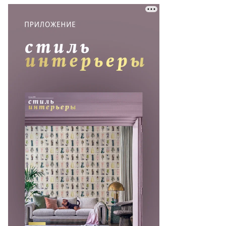
то:
рий
релец,
ммерсантъ
пить
ото