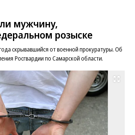
ли мужчину,
едеральном розыске
года скрывавшийся от военной прокуратуры. Об
ения Росгвардии по Самарской области.
Развернуть на весь экран
Фо
Ю
Ст
Ко
/
ку
ф