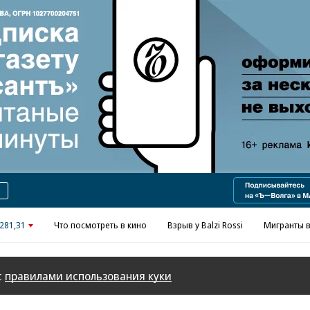
Реклама в «Ъ» www.kommersant.ru/ad
281,31
Что посмотреть в кино
Взрыв у Balzi Rossi
Мигранты в
с
правилами использования куки