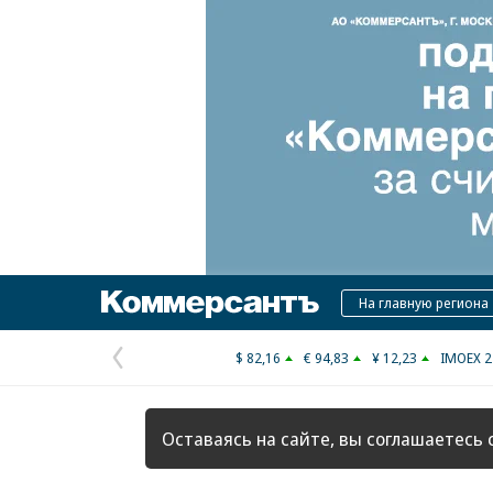
Коммерсантъ
На главную региона
$ 82,16
€ 94,83
¥ 12,23
IMOEX 2
Предыдущая
страница
Оставаясь на сайте, вы соглашаетесь 