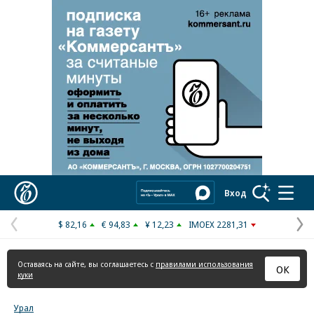
Реклама в «Ъ» www.kommersant.ru/ad
Коммерсантъ
Вход
$ 82,16
€ 94,83
¥ 12,23
IMOEX 2281,31
Предыдущая
С
страница
с
Оставаясь на сайте, вы соглашаетесь с
правилами использования
ОК
куки
Урал