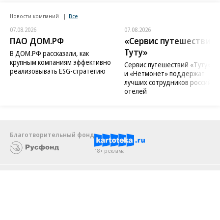
Новости компаний
Все
07.08.2026
07.08.2026
ПАО ДОМ.РФ
«Сервис путешествий
Туту»
В ДОМ.РФ рассказали, как
крупным компаниям эффективно
Сервис путешествий «Туту»
реализовывать ESG-стратегию
и «Нетмонет» поддержат
лучших сотрудников российск
отелей
Благотворительный фонд
18+ реклама
О «Коммерсанте»
Android
Архив
Обратная связь
Контакты
Правовая информация
Реклама
E-mail рассылки