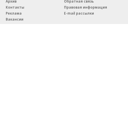
Архив
Обратная связь
Контакты
Правовая информация
Реклама
E-mail рассылки
Вакансии
18+
© АО «Коммерсантъ». 127006, Москва, Оружейный переулок д. 41,
тел. +7 (495) 797-69-70.
Сетевое издание «Коммерсантъ» (доменное имя сайта:
kommersant.ru) зарегистрировано Федеральной службой
по надзору в сфере связи, информационных технологий и массовых
коммуникаций (Роскомнадзор), регистрационный номер и дата
принятия решения о регистрации: серия
Эл № ФС77-76922
от 11 октября 2019 г.
Партнерские проекты/материалы, новости компаний, материалы
с пометкой «Промо» и «Официальное сообщение» опубликованы
на коммерческой основе.
На kommersant.ru применяются рекомендательные технологии.
Подробнее