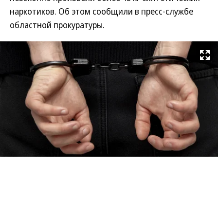
наркотиков. Об этом сообщили в пресс-службе
областной прокуратуры.
Развернуть на
Фото: Егор Снетков / Коммерсантъ
В совершении преступления обвиняется 50-
летний житель Москвы. Следствие считает, что