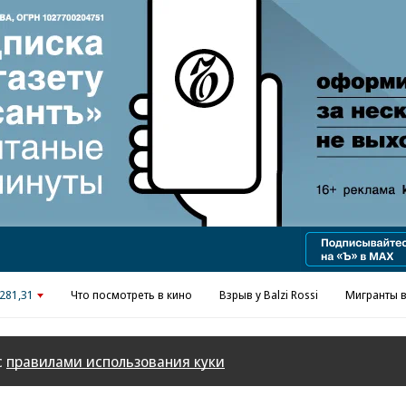
Реклама в «Ъ» www.kommersant.ru/ad
281,31
Что посмотреть в кино
Взрыв у Balzi Rossi
Мигранты в
с
правилами использования куки