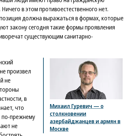
, наши люди имеют право на гражданскую
 Ничего в этом противоестественного нет.
 позиция должна выражаться в формах, которые
вуют закону сегодня такие формы проявления
тиворечат существующим санитарно-
нский
не произвел
й не
стороны
астности, в
Михаил Гуревич — о
нает, что
столкновении
, по-прежнему
азербайджанцев и армян в
вают не
Москве
бострять.