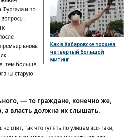
льевич
 Фургала и по
 вопросы.
 к
после
Как в Хабаровске прошел
-премьер вновь
четвертый большой
ник
митинг
е, тем больше
рганы старую
ьного, — то граждане, конечно же,
, а власть должна их слышать.
не спит, так что гулять по улицам все-таки,