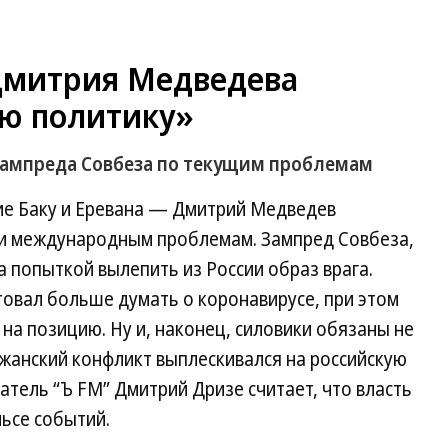
Дмитрия Медведева
ую политику»
зампреда Совбеза по текущим проблемам
ие Баку и Еревана — Дмитрий Медведев
 и международным проблемам. Зампред Совбеза,
а попыткой вылепить из России образ врага.
овал больше думать о коронавирусе, при этом
о на позицию. Ну и, наконец, силовики обязаны не
жанский конфликт выплескивался на российскую
тель “Ъ FM” Дмитрий Дризе считает, что власть
льсе событий.