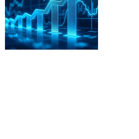
то:
ин
афаров,
ммерсантъ