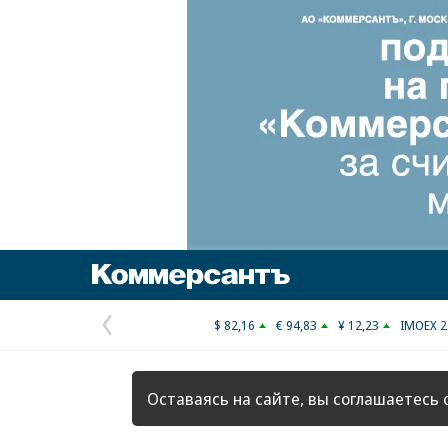
Коммерсантъ
$ 82,16
€ 94,83
¥ 12,23
IMOEX 2
Предыдущая
страница
Оставаясь на сайте, вы соглашаетесь 