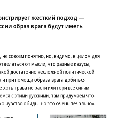
нстрирует жесткий подход —
сии образ врага будут иметь
, не совсем понятно, но, видимо, в целом для
отделаться от мысли, что разные казусы,
такой достаточно несложной политической
а и при помощи образа врага добиться
 хоть трава не расти или гори все синим
емся с этими русскими, там придумаем что-
ко чувство обиды, но это очень печально».