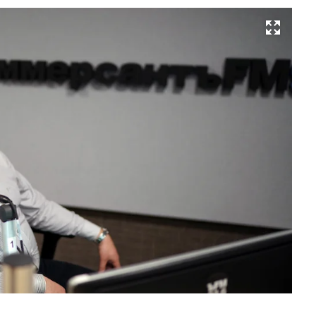
Развернуть на весь экран
Фо
Эм
Дж
Ко