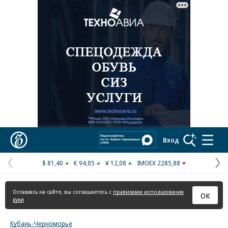
Реклама в «Ъ» www.kommersant.ru/ad
Коммерсантъ
Вход
$ 81,40
€ 94,05
¥ 12,08
IMOEX 2285,88
Предыдущая
С
страница
с
Оставаясь на сайте, вы соглашаетесь с
правилами использования
ОК
куки
Кубань-Черноморье