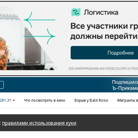
Реклама в «Ъ» www.kommersant.ru/ad
281,31
Что посмотреть в кино
Взрыв у Balzi Rossi
Мигранты в
с
правилами использования куки