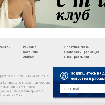
санте»
Реклама
Обратная связь
Вакансии
Правовая информация
Android
E-mail рассылки
Подпишитесь на 
реулок д. 41,
тел. +7 (495) 797-69-70.
Партнерские проекты/матери
новостей в рассы
«Промо» и «Официальное со
а: kommersant.ru) зарегистрировано
нформационных технологий
На kommersant.ru применяют
ционный номер и дата принятия
1 октября 2019 г.