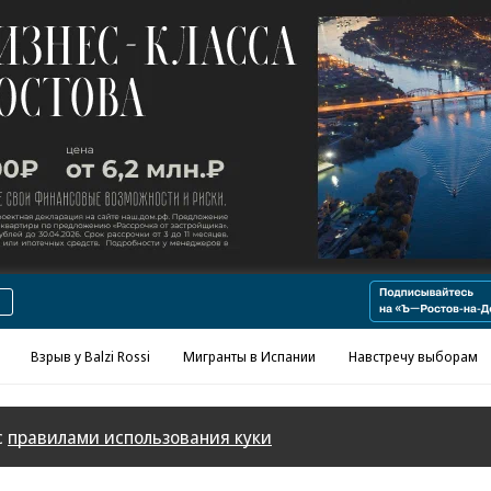
Реклама в «Ъ» www.kommersant.ru/ad
Взрыв у Balzi Rossi
Мигранты в Испании
Навстречу выборам
с
правилами использования куки