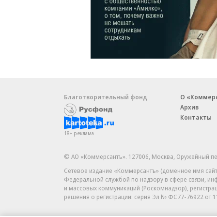
Благотворительный фонд
О «Коммер
Архив
Контакты
18+ реклама
© АО «Коммерсантъ». 127006, Москва, Оружейный пе
Сетевое издание «Коммерсантъ» (доменное имя сайт
Федеральной службой по надзору в сфере связи, и
и массовых коммуникаций (Роскомнадзор), регистра
решения о регистрации: серия
Эл № ФС77-76922
от 1