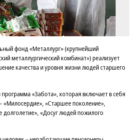
льный фонд «Металлург» (крупнейший
ский металлургический комбинат») реализует
ение качества и уровня жизни людей старшего
я программа «Забота», которая включает в себя
– «Милосердие», «Старшее поколение»,
е долголетие», «Досуг людей пожилого
ч человек – неработающие пенсионеры