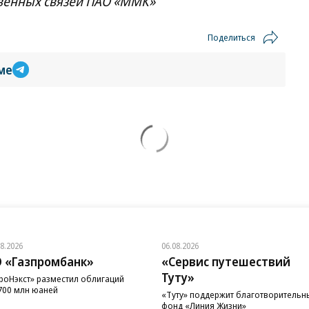
венных связей ПАО «ММК»
Поделиться
ме
08.2026
06.08.2026
 «Газпромбанк»
«Сервис путешествий
Туту»
роНэкст» разместил облигаций
700 млн юаней
«Туту» поддержит благотворительн
фонд «Линия Жизни»