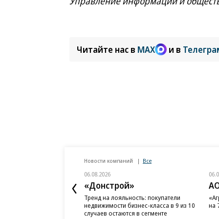
Управление информации и общест
Читайте нас в
MAX
и в
Телегра
Новости компаний
Все
06.08.2026
06.
«Донстрой»
АО
Тренд на лояльность: покупатели
«Аг
недвижимости бизнес-класса в 9 из 10
на 
случаев остаются в сегменте