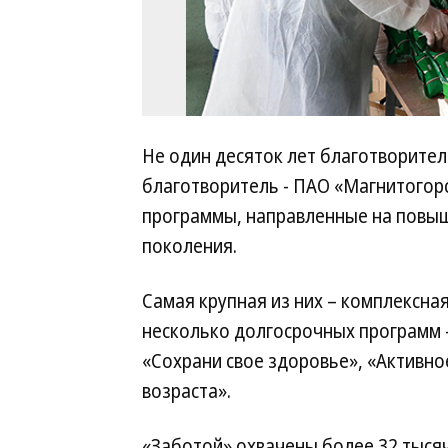
Не один десяток лет благотворите
благотворитель - ПАО «Магнитогор
программы, направленные на повыш
поколения.
Самая крупная из них – комплексна
несколько долгосрочных программ 
«Сохрани свое здоровье», «Активно
возраста».
«Заботой» охвачены более 32 тыся