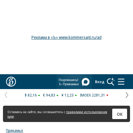
Реклама в «Ъ» www.kommersant.ru/ad
Коммерсантъ
Вход
$ 82,16
€ 94,83
¥ 12,23
IMOEX 2281,31
Предыдущая
С
страница
с
Оставаясь на сайте, вы соглашаетесь с
правилами использования
ОК
куки
Прикамье