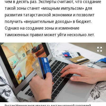
чем в десять раз. Эксперты считают, что создание
такой зоны станет «мощным импульсом» для
развития татарстанской экономики и позволит
получить «внушительные доходы» в бюджет.
Однако на создание зоны и изменение
таможенных правил может уйти несколько лет.
Развернуть на
Рустам Минниханов увидел за дистанционной торговлей