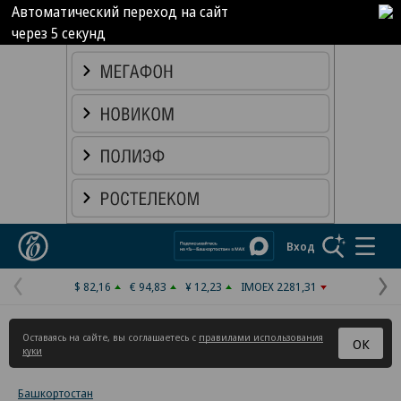
Автоматический переход на сайт
через
4
секунд
Реклама в «Ъ» www.kommersant.ru/ad
Коммерсантъ
Вход
$ 82,16
€ 94,83
¥ 12,23
IMOEX 2281,31
Предыдущая
С
страница
с
Оставаясь на сайте, вы соглашаетесь с
правилами использования
ОК
куки
Башкортостан