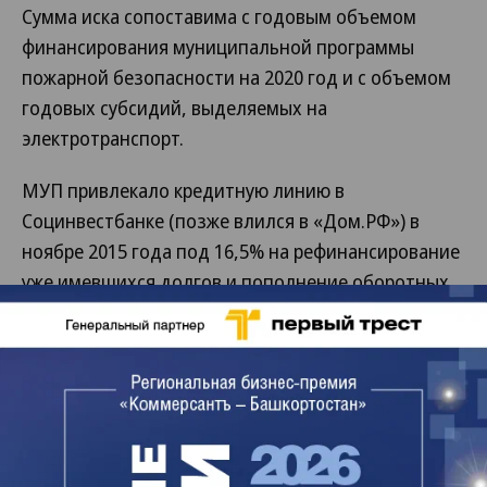
Сумма иска сопоставима с годовым объемом
финансирования муниципальной программы
пожарной безопасности на 2020 год и с объемом
годовых субсидий, выделяемых на
электротранспорт.
МУП привлекало кредитную линию в
Социнвестбанке (позже влился в «Дом.РФ») в
ноябре 2015 года под 16,5% на рефинансирование
уже имевшихся долгов и пополнение оборотных
средств. Первоначальный размер лимита
составлял 350 млн руб., но после получения
муниципальной гарантии банк увеличил лимит до
650 млн руб. На тот момент предприятие еще
было прибыльным. По информации «СПАРК-
Интерфакс», в 2014 году при выручке 2,31 млрд