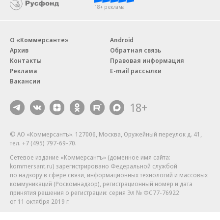
18+ реклама
О «Коммерсанте»
Android
Архив
Обратная связь
Контакты
Правовая информация
Реклама
E-mail рассылки
Вакансии
18+
© АО «Коммерсантъ». 127006, Москва, Оружейный переулок д. 41,
тел. +7 (495) 797-69-70.
Сетевое издание «Коммерсантъ» (доменное имя сайта:
kommersant.ru) зарегистрировано Федеральной службой
по надзору в сфере связи, информационных технологий и массовых
коммуникаций (Роскомнадзор), регистрационный номер и дата
принятия решения о регистрации: серия
Эл № ФС77-76922
от 11 октября 2019 г.
Партнерские проекты/материалы, новости компаний, материалы