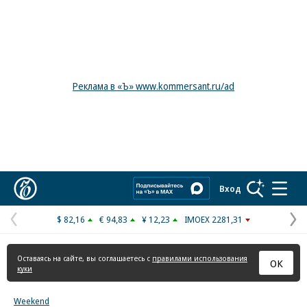
Реклама в «Ъ» www.kommersant.ru/ad
Коммерсантъ
Вход
$ 82,16
€ 94,83
¥ 12,23
IMOEX 2281,31
Предыдущая
С
страница
с
Оставаясь на сайте, вы соглашаетесь с
правилами использования
ОК
куки
Weekend