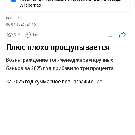
Wildberries
Финансы
06.04.2026, 21:16
31K
4 мин.
Плюс плохо прощупывается
Вознаграждение топ-менеджерам крупных
банков за 2025 год прибавило три процента
За 2025 год суммарное вознаграждение
ключевому менеджменту полутора десятка
банковских групп выросло менее чем на 3%. Столь
символический рост объясняется
соответствующим увеличением суммарной
чистой прибыли. Впрочем, высокие финансовые
результаты ряда банков позволили им поощрить