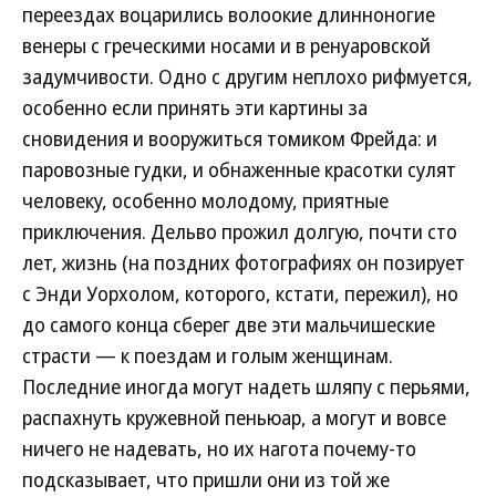
переездах воцарились волоокие длинноногие
венеры с греческими носами и в ренуаровской
задумчивости. Одно с другим неплохо рифмуется,
особенно если принять эти картины за
сновидения и вооружиться томиком Фрейда: и
паровозные гудки, и обнаженные красотки сулят
человеку, особенно молодому, приятные
приключения. Дельво прожил долгую, почти сто
лет, жизнь (на поздних фотографиях он позирует
с Энди Уорхолом, которого, кстати, пережил), но
до самого конца сберег две эти мальчишеские
страсти — к поездам и голым женщинам.
Последние иногда могут надеть шляпу с перьями,
распахнуть кружевной пеньюар, а могут и вовсе
ничего не надевать, но их нагота почему-то
подсказывает, что пришли они из той же