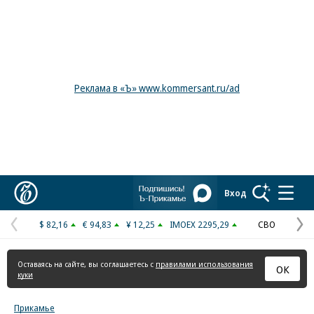
Реклама в «Ъ» www.kommersant.ru/ad
Коммерсантъ
Вход
$ 82,16
€ 94,83
¥ 12,25
IMOEX 2295,29
СВО
Предыдущая
С
страница
с
Оставаясь на сайте, вы соглашаетесь с
правилами использования
ОК
куки
Прикамье