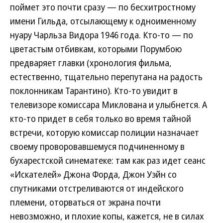
поймет это почти сразу — по бесхитростному
имени Гильда, отсылающему к одноименному
нуару Чарльза Видора 1946 года. Кто-то — по
цветастым отбивкам, которыми Порумбою
предваряет главки (хронология фильма,
естественно, тщательно перепутана на радость
поклонникам Тарантино). Кто-то увидит в
телевизоре комиссара Миклована и улыбнется. А
кто-то придет в себя только во время тайной
встречи, которую комиссар полиции назначает
своему проворовавшемуся подчиненному в
бухарестской синематеке: там как раз идет сеанс
«Искателей» Джона Форда, Джон Уэйн со
спутниками отстреливаются от индейского
племени, оторваться от экрана почти
невозможно, и плохие копы, кажется, не в силах