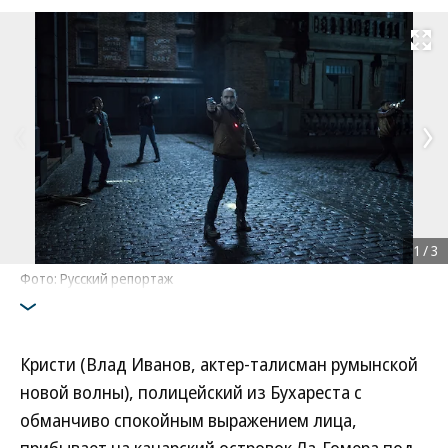
Развернуть на
1
/
3
Фото: Русский репортаж
Кристи (Влад Иванов, актер-талисман румынской
новой волны), полицейский из Бухареста с
обманчиво спокойным выражением лица,