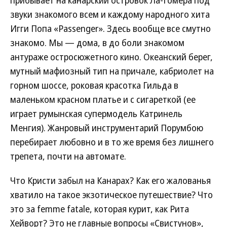
прибывает на канарский островок Ла-Гомера под
звуки знакомого всем и каждому народного хита
Игги Попа «Passenger». Здесь вообще все смутно
знакомо. Мы — дома, в до боли знакомом
антураже остросюжетного кино. Океанский берег,
мутный мафиозный тип на причале, кабриолет на
горном шоссе, роковая красотка Гильда в
маленьком красном платье и с сигареткой (ее
играет румынская супермодель Катринель
Менгия). Жанровый инструментарий Порумбою
перебирает любовно и в то же время без лишнего
трепета, почти на автомате.
Что Кристи забыл на Канарах? Как его жалованья
хватило на такое экзотическое путешествие? Что
это за femme fatale, которая курит, как Рита
Хейворт? Это не главные вопросы «Свистунов»,