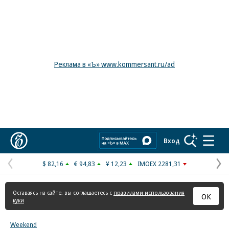
Реклама в «Ъ» www.kommersant.ru/ad
Коммерсантъ
Вход
$ 82,16
€ 94,83
¥ 12,23
IMOEX 2281,31
Предыдущая
С
страница
с
Оставаясь на сайте, вы соглашаетесь с
правилами использования
ОК
куки
Weekend