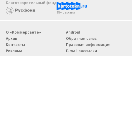
Благотворительный фонд
18+ реклама
О «Коммерсанте»
Android
Архив
Обратная связь
Контакты
Правовая информация
Реклама
E-mail рассылки
Вакансии
18+
© АО «Коммерсантъ». 127006, Москва, Оружейный переулок д. 41,
тел. +7 (495) 797-69-70.
Сетевое издание «Коммерсантъ» (доменное имя сайта:
kommersant.ru) зарегистрировано Федеральной службой
по надзору в сфере связи, информационных технологий и массовых
коммуникаций (Роскомнадзор), регистрационный номер и дата
принятия решения о регистрации: серия
Эл № ФС77-76922
от 11 октября 2019 г.