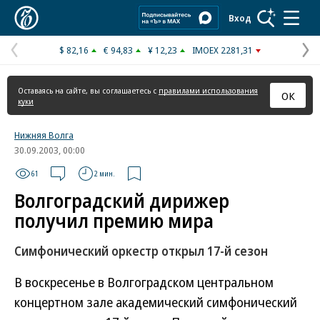
Коммерсантъ
Вход
$ 82,16
€ 94,83
¥ 12,23
IMOEX 2281,31
Предыдущая
С
страница
с
Оставаясь на сайте, вы соглашаетесь с
правилами использования
ОК
куки
Нижняя Волга
30.09.2003, 00:00
61
2 мин.
Волгоградский дирижер
получил премию мира
Cимфонический оркестр открыл 17-й сезон
В воскресенье в Волгоградском центральном
концертном зале академический симфонический