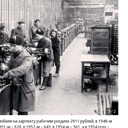
Развернуть на весь экран
1
/
2
мобиля на зарплату рабочим уходило 2911 рублей, в 1948-м
951-м – 628, в 1952-м – 643, в 1954-м – 561, а в 1954 году –