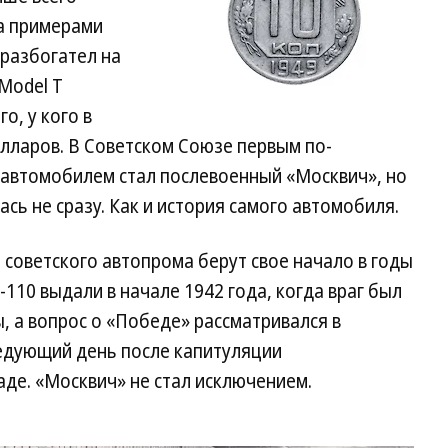
За примерами
 разбогател на
Model T
о, у кого в
лларов. В Советском Союзе первым по-
автомобилем стал послевоенный «Москвич», но
сь не сразу. Как и история самого автомобиля.
советского автопрома берут свое начало в годы
-110 выдали в начале 1942 года, когда враг был
 а вопрос о «Победе» рассматривался в
следующий день после капитуляции
де. «Москвич» не стал исключением.