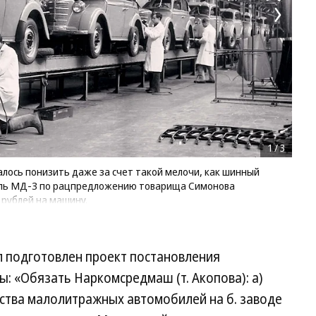
1
/
3
алось понизить даже за счет такой мелочи, как шинный
ель МД-3 по рацпредложению товарища Симонова
 рублей на машину.
 подготовлен проект постановления
: «Обязать Наркомсредмаш (т. Акопова): а)
дства малолитражных автомобилей на б. заводе