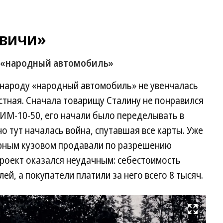
квичи»
й «народный автомобиль»
 народу «народный автомобиль» не увенчалась
естная. Сначала товарищу Сталину не понравился
ИМ-10-50, его начали было переделывать в
о тут началась война, спутавшая все карты. Уже
рным кузовом продавали по разрешению
 проект оказался неудачным: себестоимость
ей, а покупатели платили за него всего 8 тысяч.
Развернуть на весь экран