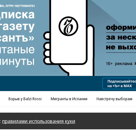
Реклама в «Ъ» www.kommersant.ru/ad
Взрыв у Balzi Rossi
Мигранты в Испании
Навстречу выборам
с
правилами использования куки