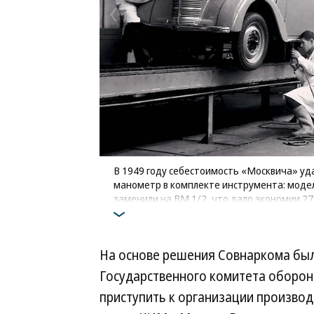
В 1949 году себестоимость «Москвича» уд
манометр в комплекте инструмента: мод
заменили на ВМ 1/2, что дало экономии 27
На основе решения Совнаркома был
Государственного комитета обороны
приступить к организации произво