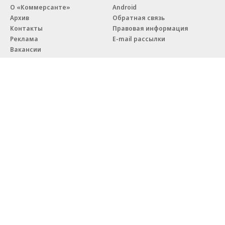
О «Коммерсанте»
Android
Архив
Обратная связь
Контакты
Правовая информация
Реклама
E-mail рассылки
Вакансии
18+
© АО «Коммерсантъ». 127006, Москва, Оружейный переулок д. 41,
тел. +7 (495) 797-69-70.
Сетевое издание «Коммерсантъ» (доменное имя сайта:
kommersant.ru) зарегистрировано Федеральной службой
по надзору в сфере связи, информационных технологий и массовых
коммуникаций (Роскомнадзор), регистрационный номер и дата
принятия решения о регистрации: серия
Эл № ФС77-76922
от 11 октября 2019 г.
Партнерские проекты/материалы, новости компаний, материалы
с пометкой «Промо» и «Официальное сообщение» опубликованы
на коммерческой основе.
На kommersant.ru применяются рекомендательные технологии.