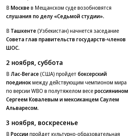
В
Москве
в Мещанском суде возобновятся
слушания по делу «Седьмой студии».
В
Ташкенте
(Узбекистан) начнется заседание
Совета глав правительств государств-членов
ШОС.
2 ноября, суббота
В
Лас-Вегасе
(США) пройдет
боксерский
поединок
между действующим чемпионом мира
по версии WBO в полутяжелом весе
россиянином
Сергеем Ковалевым и мексиканцем Саулем
Альваресом.
3 ноября, воскресенье
В
России
пройдет культурно-образовательная