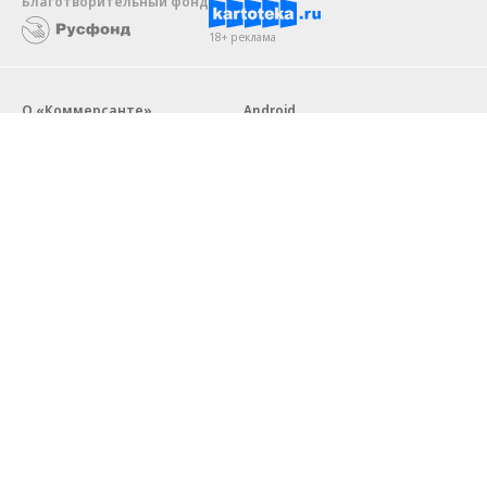
Благотворительный фонд
18+ реклама
О «Коммерсанте»
Android
Архив
Обратная связь
Контакты
Правовая информация
Реклама
E-mail рассылки
Вакансии
18+
© АО «Коммерсантъ». 127006, Москва, Оружейный переулок д. 41,
тел. +7 (495) 797-69-70.
Сетевое издание «Коммерсантъ» (доменное имя сайта:
kommersant.ru) зарегистрировано Федеральной службой
по надзору в сфере связи, информационных технологий и массовых
коммуникаций (Роскомнадзор), регистрационный номер и дата
принятия решения о регистрации: серия
Эл № ФС77-76922
от 11 октября 2019 г.