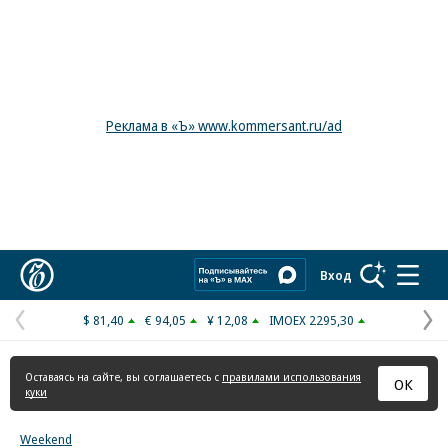
Реклама в «Ъ» www.kommersant.ru/ad
Коммерсантъ
Вход
$ 81,40
€ 94,05
¥ 12,08
IMOEX 2295,30
Предыдущая
С
страница
с
Оставаясь на сайте, вы соглашаетесь с
правилами использования
ОК
куки
Weekend