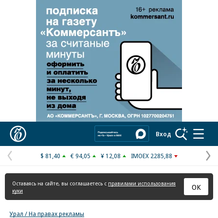
Реклама в «Ъ» www.kommersant.ru/ad
Коммерсантъ
Вход
$ 81,40
€ 94,05
¥ 12,08
IMOEX 2285,88
Предыдущая
С
страница
с
Оставаясь на сайте, вы соглашаетесь с
правилами использования
ОК
куки
Урал / На правах рекламы