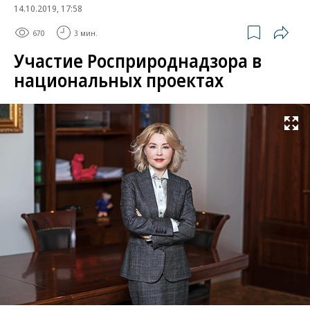
14.10.2019, 17:58
670
3 мин.
Участие Росприроднадзора в
национальных проектах
Развернуть на