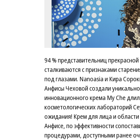
94 % представительниц прекрасной
сталкиваются с признаками старени
под глазами. Nanoasia и Кира Сор
Анфисы Чеховой создали уникальное
инновационного крема My Che длили
косметологических лабораторий Се
ожидания! Крем для лица и области 
Анфисе, по эффективности сопост
процедурами, доступными ранее оче