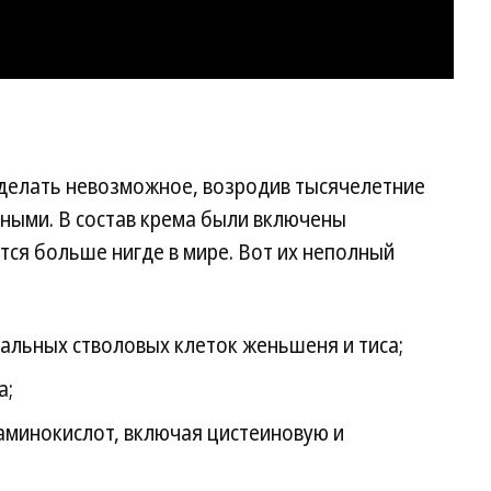
делать невозможное, возродив тысячелетние
нными. В состав крема были включены
ся больше нигде в мире. Вот их неполный
альных стволовых клеток женьшеня и тиса;
а;
аминокислот, включая цистеиновую и