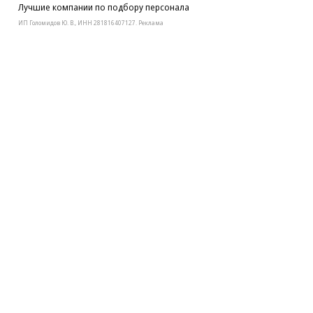
Лучшие компании по подбору персонала
ИП Голомидов Ю. В., ИНН 281816407127. Реклама