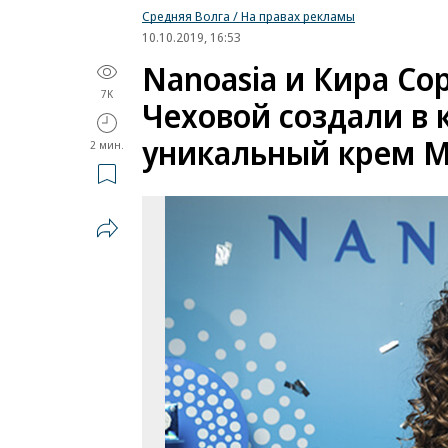
Средняя Волга / На правах рекламы
10.10.2019, 16:53
Nanoasia и Кира Со
7K
Чеховой создали в
уникальный крем M
2 мин.