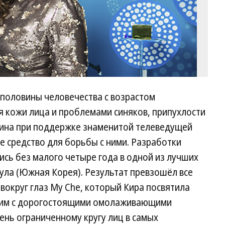
 половины человечества с возрастом
я кожи лица и проблемами синяков, припухлости
окина при поддержке знаменитой телеведущей
 средство для борьбы с ними. Разработки
сь без малого четыре года в одной из лучших
ула (Южная Корея). Результат превзошёл все
вокруг глаз My Che, который Кира посвятила
авим с дорогостоящими омолаживающими
нь ограниченному кругу лиц в самых