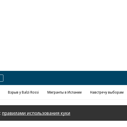
Реклама в «Ъ» www.kommersant.ru/ad
Взрыв у Balzi Rossi
Мигранты в Испании
Навстречу выборам
с
правилами использования куки