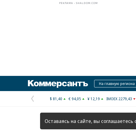
РЕКЛАМА • SHALDOM.COM
Коммерсантъ
На главную региона
$ 81,40
€ 94,05
¥ 12,19
IMOEX 2279,43
Предыдущая
страница
Оставаясь на сайте, вы соглашаетесь 