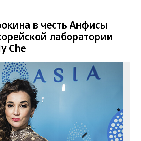
рокина в честь Анфисы
 корейской лаборатории
y Che