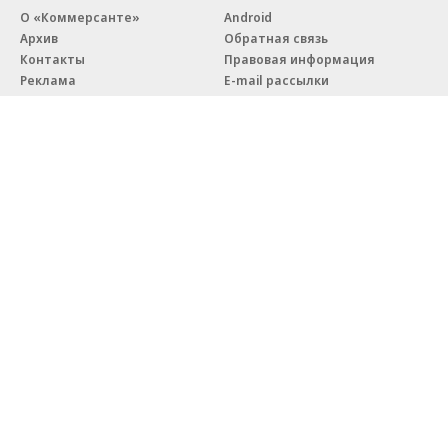
О «Коммерсанте»
Android
Архив
Обратная связь
Контакты
Правовая информация
Реклама
E-mail рассылки
Вакансии
18+
© АО «Коммерсантъ». 127006, Москва, Оружейный переулок д. 41,
тел. +7 (495) 797-69-70.
Сетевое издание «Коммерсантъ» (доменное имя сайта:
kommersant.ru) зарегистрировано Федеральной службой
по надзору в сфере связи, информационных технологий и массовых
коммуникаций (Роскомнадзор), регистрационный номер и дата
принятия решения о регистрации: серия
Эл № ФС77-76922
от 11 октября 2019 г.
Партнерские проекты/материалы, новости компаний, материалы
с пометкой «Промо» и «Официальное сообщение» опубликованы
на коммерческой основе.
На kommersant.ru применяются рекомендательные технологии.