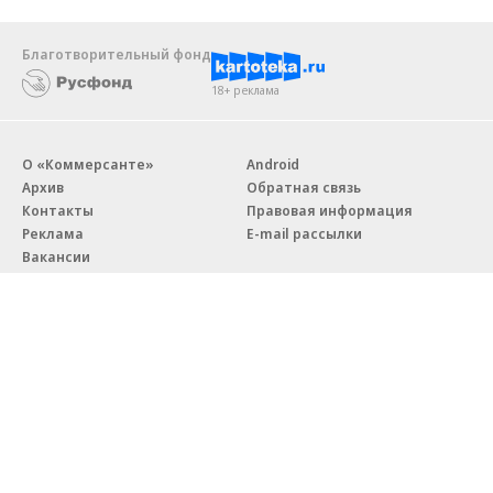
Благотворительный фонд
18+ реклама
О «Коммерсанте»
Android
Архив
Обратная связь
Контакты
Правовая информация
Реклама
E-mail рассылки
Вакансии
18+
© АО «Коммерсантъ». 127006, Москва, Оружейный переулок д. 41,
тел. +7 (495) 797-69-70.
Сетевое издание «Коммерсантъ» (доменное имя сайта:
kommersant.ru) зарегистрировано Федеральной службой
по надзору в сфере связи, информационных технологий и массовых
коммуникаций (Роскомнадзор), регистрационный номер и дата