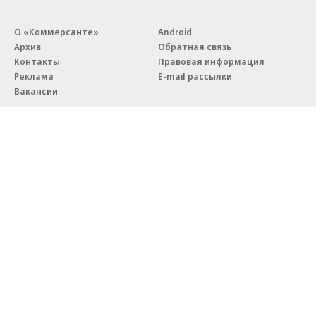
О «Коммерсанте»
Android
Архив
Обратная связь
Контакты
Правовая информация
Реклама
E-mail рассылки
Вакансии
18+
© АО «Коммерсантъ». 127006, Москва, Оружейный переулок д. 41,
тел. +7 (495) 797-69-70.
Сетевое издание «Коммерсантъ» (доменное имя сайта:
kommersant.ru) зарегистрировано Федеральной службой
по надзору в сфере связи, информационных технологий и массовых
коммуникаций (Роскомнадзор), регистрационный номер и дата
принятия решения о регистрации: серия
Эл № ФС77-76922
от 11 октября 2019 г.
Партнерские проекты/материалы, новости компаний, материалы
с пометкой «Промо» и «Официальное сообщение» опубликованы
на коммерческой основе.