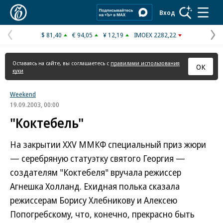
Коммерсантъ
Вход
$ 81,40
€ 94,05
¥ 12,19
IMOEX 2282,22
Предыдущая
С
страница
с
Оставаясь на сайте, вы соглашаетесь с
правилами использования
ОК
куки
Weekend
19.09.2003, 00:00
"Коктебель"
На закрытии XXV ММКФ специальный приз жюри
— серебряную статуэтку святого Георгия —
создателям "Коктебеля" вручала режиссер
Агнешка Холланд. Ехидная полька сказала
режиссерам Борису Хлебникову и Алексею
Попогребскому, что, конечно, прекрасно быть