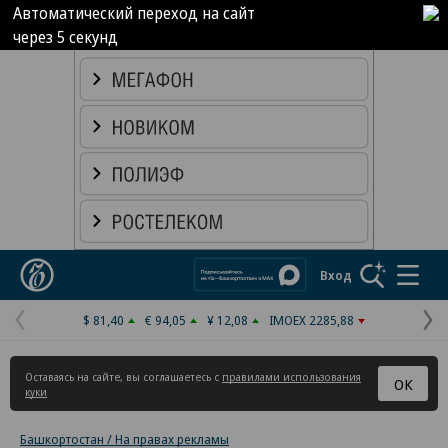
Автоматический переход на сайт
через
5
секунд
Реклама в «Ъ» www.kommersant.ru/ad
Коммерсантъ
Вход
$ 81,40
€ 94,05
¥ 12,08
IMOEX 2285,88
Предыдущая
С
страница
с
Оставаясь на сайте, вы соглашаетесь с
правилами использования
ОК
куки
Башкортостан / На правах рекламы