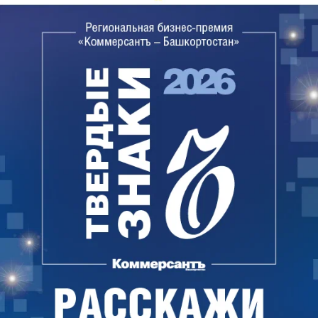
в России. Кроме того, планируется проведение
Пленарного заседания, приуроченного ко Дню
Куйбышевской железной дороги, в рамках
которого предусмотрено подписание соглашений
о сотрудничестве между Правительством
Республики Башкортостан и Куйбышевской
железной дорогой – филиалом «РЖД».
Второй день откроет Технический тур на объект
транспортной инфраструктуры - (Новый выезд из
города Уфы на автомобильную дорогу
федерального значения М5 «Урал» («Восточный
выезд»). Отдельное внимание будет уделено
развитию воздушного и водного транспорта.
Ключевым событием Форума «Транспорт Урала»