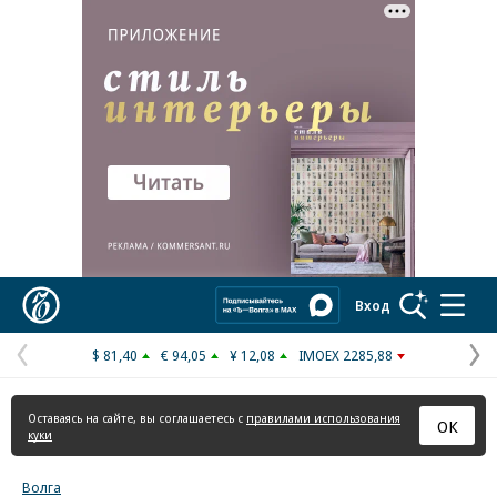
Реклама в «Ъ» www.kommersant.ru/ad
Коммерсантъ
Вход
$ 81,40
€ 94,05
¥ 12,08
IMOEX 2285,88
Предыдущая
С
страница
с
Оставаясь на сайте, вы соглашаетесь с
правилами использования
ОК
куки
Волга