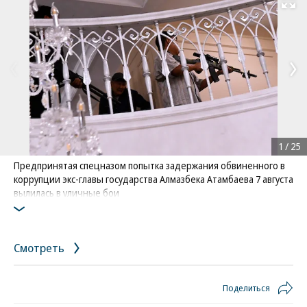
Развернуть на
1
/
25
Предпринятая спецназом попытка задержания обвиненного в
коррупции экс-главы государства Алмазбека Атамбаева 7 августа
вылилась в уличные бои
Фото: AP / Vladimir Voronin
Смотреть
Поделиться