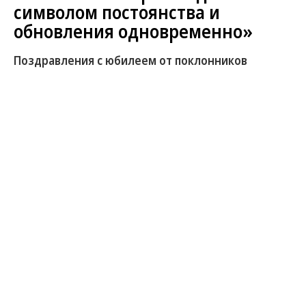
символом постоянства и
обновления одновременно»
Поздравления с юбилеем от поклонников
Развернуть на
Фото: Дмитрий Лебедев / Коммерсантъ
Елена Гагарина,
генеральный директор Музеев