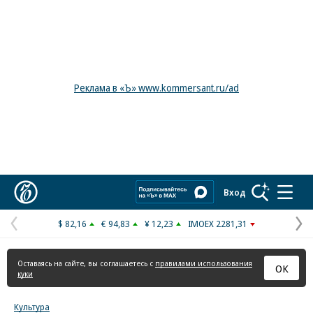
Реклама в «Ъ» www.kommersant.ru/ad
Коммерсантъ
Вход
$ 82,16
€ 94,83
¥ 12,23
IMOEX 2281,31
Предыдущая
С
страница
с
Оставаясь на сайте, вы соглашаетесь с
правилами использования
ОК
куки
Культура