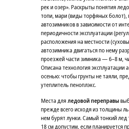
рек и озер». Раскрыты понятия лед
топи, мари (виды торфяных болот), 
автозимников в зависимости от инте
периодичности эксплуатации (регул
расположения на местности (суховые
автозимника двигаться по нему раз
проезжей части зимника — 6–8 м, ч
Описана технология эксплуатации а
осенью: чтобы грунты не таяли, пре
утеплитель пеноплэкс.
Места для
ледовой переправы
выб
прежде всего исходя из толщины льд
нем бурят лунки. Самый тонкий лед
18 см допустим, если планируется п