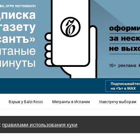
Реклама в «Ъ» www.kommersant.ru/ad
Взрыв у Balzi Rossi
Мигранты в Испании
Навстречу выборам
с
правилами использования куки