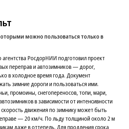
льт
 которыми можно пользоваться только в
о агентства РосдорНИИ подготовил проект
вых переправ и автозимников — дорог,
ко в холодное время года. Документ
жать зимние дороги и пользоваться ими.
ьи, промоины, снегопереносов, топи, мари,
 автозимников в зависимости от интенсивности
я скорость движения по зимнику может быть
реправе — 20 км/ч. По льду толщиной около 2 м
икам даже в оттепель. Для продления срока