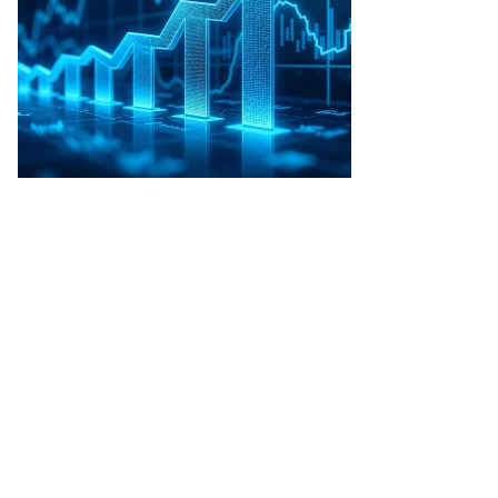
то:
аксим
мерлинг,
ммерсантъ