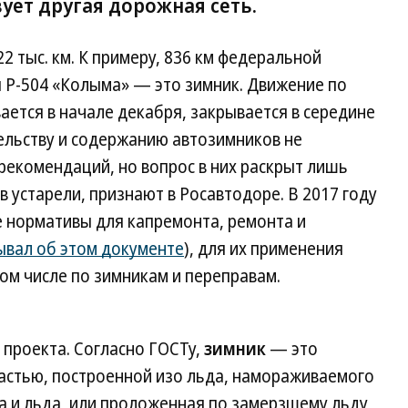
твует другая дорожная сеть.
 тыс. км. К примеру, 836 км федеральной
ы Р-504 «Колыма» — это зимник. Движение по
ается в начале декабря, закрывается в середине
ельству и содержанию автозимников не
 рекомендаций, но вопрос в них раскрыт лишь
 устарели, признают в Росавтодоре. В 2017 году
 нормативы для капремонта, ремонта и
зывал об этом документе
), для их применения
ом числе по зимникам и переправам.
 проекта. Согласно ГОСТу,
зимник
— это
частью, построенной изо льда, намораживаемого
га и льда, или проложенная по замерзшему льду