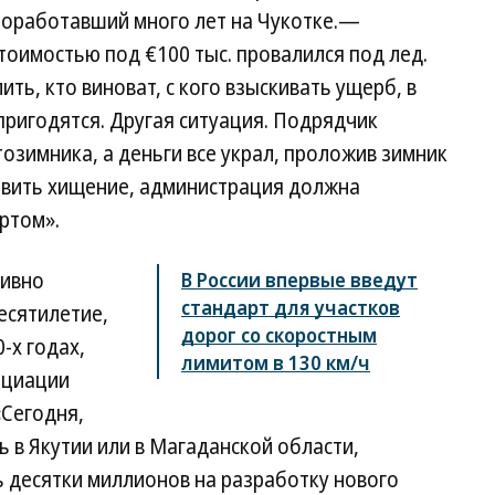
роработавший много лет на Чукотке.—
стоимостью под €100 тыс. провалился под лед.
ь, кто виноват, с кого взыскивать ущерб, в
пригодятся. Другая ситуация. Подрядчик
озимника, а деньги все украл, проложив зимник
явить хищение, администрация должна
ртом».
тивно
В России впервые введут
стандарт для участков
есятилетие,
дорог со скоростным
-х годах,
лимитом в 130 км/ч
оциации
Сегодня,
 в Якутии или в Магаданской области,
 десятки миллионов на разработку нового