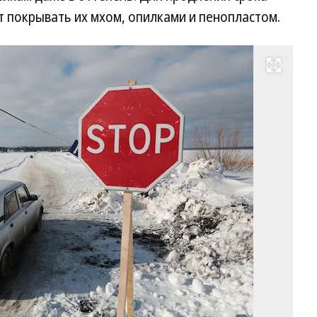
 покрывать их мхом, опилками и пенопластом.
Развернуть на весь экран
Фо
М
Ки
Ко