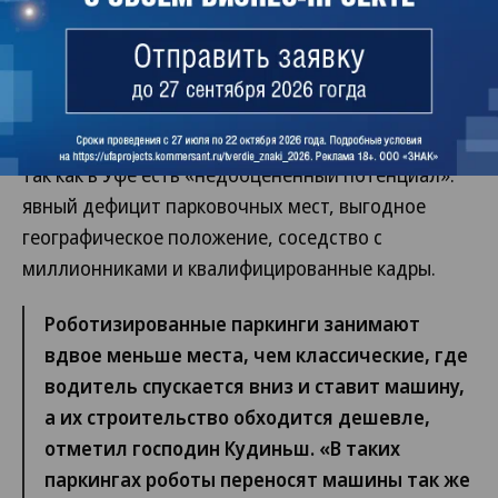
Челябинска»,— отметил собеседник.
Срок окупаемости вложений Андрей Носков
оценивает в пределах семи лет.
Имантс Кудиньш сообщил, что решил войти в СП,
так как в Уфе есть «недооцененный потенциал»:
явный дефицит парковочных мест, выгодное
географическое положение, соседство с
миллионниками и квалифицированные кадры.
Роботизированные паркинги занимают
вдвое меньше места, чем классические, где
водитель спускается вниз и ставит машину,
а их строительство обходится дешевле,
отметил господин Кудиньш. «В таких
паркингах роботы переносят машины так же