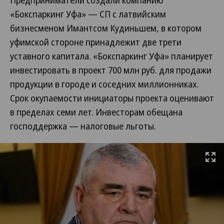
Предприниматели создали компанию
«Бокспаркинг Уфа» — СП с латвийским
бизнесменом Имантсом Кудиньшем, в котором
уфимской стороне принадлежит две трети
уставного капитала. «Бокспаркинг Уфа» планирует
инвестировать в проект 700 млн руб. для продажи
продукции в городе и соседних миллионниках.
Срок окупаемости инициаторы проекта оценивают
в пределах семи лет. Инвесторам обещана
господдержка — налоговые льготы.
Развернуть на