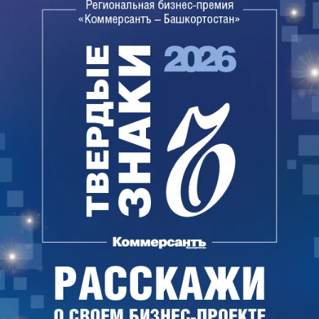
предприятия будет использована для
оборудования сети роботизированных паркингов
в Уфе. Первый — на углу 50 лет СССР и проспекта
Юлаева, на 400 мест, строится силами ПСК-6. В
мэрию были направлены предложения по аренде
еще 25 участков под такие паркинги, но ответ
пока не получен, отметил господин Носков.
Места на механизированных парковках
планируется сдавать в аренду с почасовой и
помесячной оплатой. По оценке
предпринимателя, стоимость аренды составит
около 3 тыс. руб. в месяц. Если городские власти
откажутся выделить участки, продукция завода
будет сбываться в соседних городах-
миллионниках. «Предварительные заказы
поступают из Екатеринбурга, Самары, Перми и