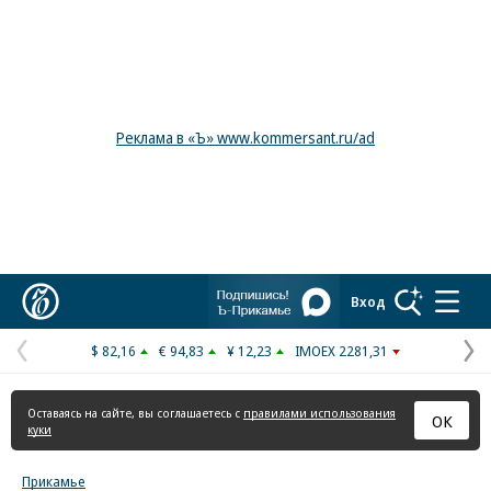
Реклама в «Ъ» www.kommersant.ru/ad
Коммерсантъ
Вход
$ 82,16
€ 94,83
¥ 12,23
IMOEX 2281,31
Предыдущая
С
страница
с
Оставаясь на сайте, вы соглашаетесь с
правилами использования
ОК
куки
Прикамье