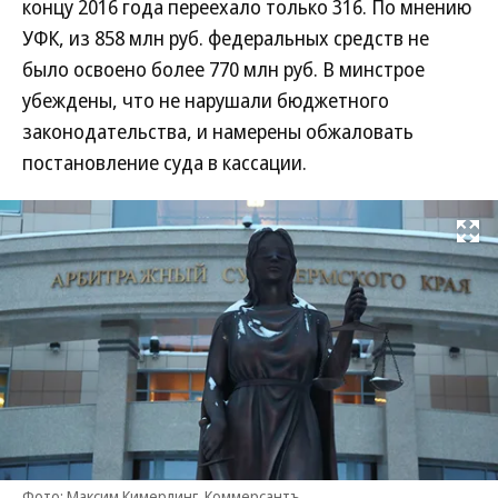
концу 2016 года переехало только 316. По мнению
УФК, из 858 млн руб. федеральных средств не
было освоено более 770 млн руб. В минстрое
убеждены, что не нарушали бюджетного
законодательства, и намерены обжаловать
постановление суда в кассации.
Развернуть на
Фото: Максим Кимерлинг, Коммерсантъ