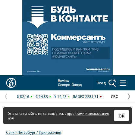
Реклама в «Ъ» www.kommersant.ru/ad
Коммерсантъ
Вход
$ 82,16
€ 94,83
¥ 12,23
IMOEX 2281,31
СВО
Предыдущая
С
страница
с
Оставаясь на сайте, вы соглашаетесь с
правилами использования
ОК
куки
Санкт-Петербург / Приложения