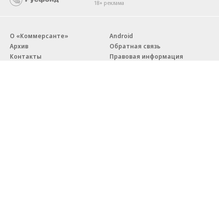
18+ реклама
О «Коммерсанте»
Android
Архив
Обратная связь
Контакты
Правовая информация
Реклама
E-mail рассылки
Вакансии
18+
© АО «Коммерсантъ». 127006, Москва, Оружейный переулок д. 41,
тел. +7 (495) 797-69-70.
Сетевое издание «Коммерсантъ» (доменное имя сайта:
kommersant.ru) зарегистрировано Федеральной службой
по надзору в сфере связи, информационных технологий и массовых
коммуникаций (Роскомнадзор), регистрационный номер и дата
принятия решения о регистрации: серия
Эл № ФС77-76922
от 11 октября 2019 г.
Партнерские проекты/материалы, новости компаний, материалы